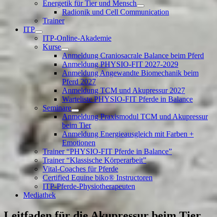
Energetik für Tier und Mensch
Show
Hide
Radionik und Cell Communication
Energetik
Energetik
Trainer
für
für
ITP
Tier
Tier
Show
Hide
ITP-Online-Akademie
und
und
ITP
ITP
Mensch
Mensch
Kurse
submenu
submenu
Show
Hide
submenu
submenu
Anmeldung Craniosacrale Balance beim Pferd
Kurse
Kurse
Anmeldung PHYSIO-FIT 2027-2029
submenu
submenu
Anmeldung Angewandte Biomechanik beim
Pferd 2027
Anmeldung TCM und Akupressur 2027
Warteliste PHYSIO-FIT Pferde in Balance
Seminare
Show
Hide
Anmeldung Praxismodul TCM und Akupressur
Seminare
Seminare
beim Tier
submenu
submenu
Anmeldung Energieausgleich mit Farben +
Emotionen
Trainer “PHYSIO-FIT Pferde in Balance”
Trainer “Klassische Körperarbeit”
Vital-Coaches für Pferde
Certified Equine biko® Instructoren
ITP-Pferde-Physiotherapeuten
Mediathek
Leitfaden für die Akupressur beim Tier