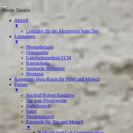
Skip
to
Pferde Tierarzt
content
Aktuell
▼
Leitfaden für die Akupressur beim Tier
Leistungen
▼
Physiotherapie
Osteopathie
Ganzheitsmedizin/TCM
Kinesiologie
Spirituelle Heilarbeit
Beratung
Rosengütl- Herz-Raum für Pferd und Mensch
Partner
▼
Nachruf Robert Baidalow
Die gute Pferdeweide
Hufschmiede
Sattel
Pferdezahnarzt
Energetik für Tier und Mensch
▼
Radionik und Cell Communication