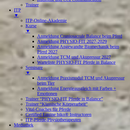
Trainer
ITP
▼
ITP-Online-Akademie
Kurse
▼
Anmeldung Craniosacrale Balance beim Pferd
Anmeldung PHYSIO-FIT 2027-2029
Anmeldung Angewandte Biomechanik beim
Pferd 2027
Anmeldung TCM und Akupressur 2027
Warteliste PHYSIO-FIT Pferde in Balance
Seminare
▼
Anmeldung Praxismodul TCM und Akupressur
beim Tier
Anmeldung Energieausgleich mit Farben +
Emotionen
Trainer “PHYSIO-FIT Pferde in Balance”
Trainer “Klassische Körperarbeit”
Vital-Coaches für Pferde
Certified Equine biko® Instructoren
ITP-Pferde-Physiotherapeuten
Mediathek