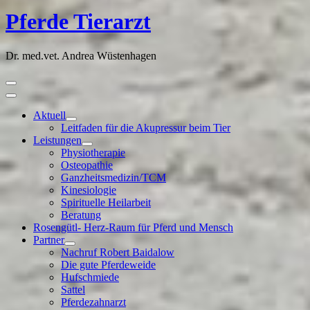
Pferde Tierarzt
Dr. med.vet. Andrea Wüstenhagen
Primary
Menu
Aktuell
Show
Hide
Leitfaden für die Akupressur beim Tier
Aktuell
Aktuell
Leistungen
submenu
submenu
Show
Hide
Physiotherapie
Leistungen
Leistungen
Osteopathie
submenu
submenu
Ganzheitsmedizin/TCM
Kinesiologie
Spirituelle Heilarbeit
Beratung
Rosengütl- Herz-Raum für Pferd und Mensch
Partner
Show
Hide
Nachruf Robert Baidalow
Partner
Partner
Die gute Pferdeweide
submenu
submenu
Hufschmiede
Sattel
Pferdezahnarzt