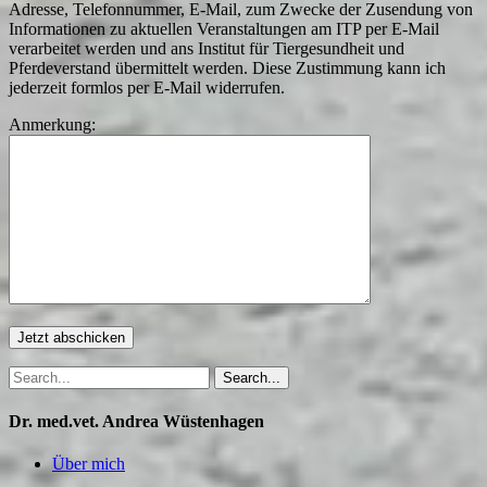
Adresse, Telefonnummer, E-Mail, zum Zwecke der Zusendung von
Informationen zu aktuellen Veranstaltungen am ITP per E-Mail
verarbeitet werden und ans Institut für Tiergesundheit und
Pferdeverstand übermittelt werden. Diese Zustimmung kann ich
jederzeit formlos per E-Mail widerrufen.
Anmerkung:
Dr. med.vet. Andrea Wüstenhagen
Über mich