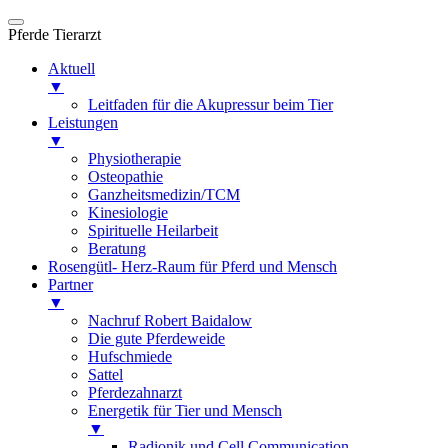
Skip
to
Pferde Tierarzt
content
Aktuell
▼
Leitfaden für die Akupressur beim Tier
Leistungen
▼
Physiotherapie
Osteopathie
Ganzheitsmedizin/TCM
Kinesiologie
Spirituelle Heilarbeit
Beratung
Rosengütl- Herz-Raum für Pferd und Mensch
Partner
▼
Nachruf Robert Baidalow
Die gute Pferdeweide
Hufschmiede
Sattel
Pferdezahnarzt
Energetik für Tier und Mensch
▼
Radionik und Cell Communication