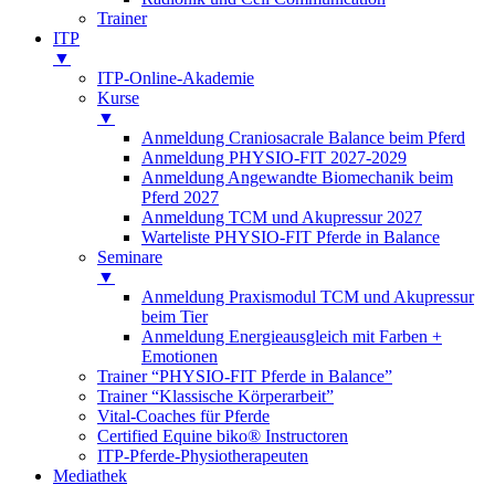
Trainer
ITP
▼
ITP-Online-Akademie
Kurse
▼
Anmeldung Craniosacrale Balance beim Pferd
Anmeldung PHYSIO-FIT 2027-2029
Anmeldung Angewandte Biomechanik beim
Pferd 2027
Anmeldung TCM und Akupressur 2027
Warteliste PHYSIO-FIT Pferde in Balance
Seminare
▼
Anmeldung Praxismodul TCM und Akupressur
beim Tier
Anmeldung Energieausgleich mit Farben +
Emotionen
Trainer “PHYSIO-FIT Pferde in Balance”
Trainer “Klassische Körperarbeit”
Vital-Coaches für Pferde
Certified Equine biko® Instructoren
ITP-Pferde-Physiotherapeuten
Mediathek