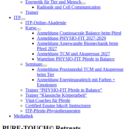
Energetik für Tier und Mensch
Show
Hide
Radionik und Cell Communication
Energetik
Energetik
Trainer
für
für
ITP
Tier
Tier
Show
Hide
ITP-Online-Akademie
und
und
ITP
ITP
Mensch
Mensch
Kurse
submenu
submenu
Show
Hide
submenu
submenu
Anmeldung Craniosacrale Balance beim Pferd
Kurse
Kurse
Anmeldung PHYSIO-FIT 2027-2029
submenu
submenu
Anmeldung Angewandte Biomechanik beim
Pferd 2027
Anmeldung TCM und Akupressur 2027
Warteliste PHYSIO-FIT Pferde in Balance
Seminare
Show
Hide
Anmeldung Praxismodul TCM und Akupressur
Seminare
Seminare
beim Tier
submenu
submenu
Anmeldung Energieausgleich mit Farben +
Emotionen
Trainer “PHYSIO-FIT Pferde in Balance”
Trainer “Klassische Körperarbeit”
Vital-Coaches für Pferde
Certified Equine biko® Instructoren
ITP-Pferde-Physiotherapeuten
Mediathek
PURE-TOUCH© Retreats