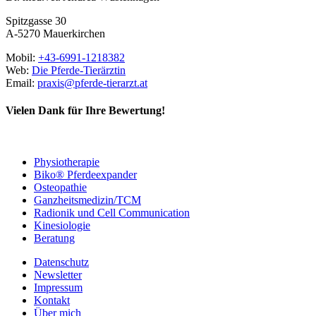
Spitzgasse 30
A-5270 Mauerkirchen
Mobil:
+43-6991-1218382
Web:
Die Pferde-Tierärztin
Email:
praxis@pferde-tierarzt.at
Vielen Dank für Ihre Bewertung!
Physiotherapie
Biko® Pferdeexpander
Osteopathie
Ganzheitsmedizin/TCM
Radionik und Cell Communication
Kinesiologie
Beratung
Datenschutz
Newsletter
Impressum
Kontakt
Über mich