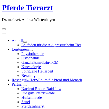
Pferde Tierarzt
Dr. med.vet. Andrea Wüstenhagen
Primary
Menu
Aktuell
Show
Hide
Leitfaden für die Akupressur beim Tier
Aktuell
Aktuell
Leistungen
submenu
submenu
Show
Hide
Physiotherapie
Leistungen
Leistungen
Osteopathie
submenu
submenu
Ganzheitsmedizin/TCM
Kinesiologie
Spirituelle Heilarbeit
Beratung
Rosengütl- Herz-Raum für Pferd und Mensch
Partner
Show
Hide
Nachruf Robert Baidalow
Partner
Partner
Die gute Pferdeweide
submenu
submenu
Hufschmiede
Sattel
Pferdezahnarzt