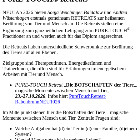
NEU! Ab 2026 bieten
Sonja Weichinger-Baidalow
und
Andrea
Wüstenhagen
erstmals gemeinsam RETREATS zur heilsamen
Berührung von Tier und Mensch an. Die Retreats stellen eine
©
Ergänzung zum ganzheitlichen Lehrgang zum PURE-TOUCH
Practitioner an und werden auch für das Diplom angerechnet.
Die Retreats haben unterschiedliche Schwerpunkte zur Berührung
des Tieres auf allen Ebenen.
Zielgruppe sind TherapeutInnen, EnergetikerInnen und
TrainerInnen, die offen sind für Erfahrungen im energetischem
Arbeiten mit Tier und Mensch.
PURE-TOUCH Retreat
„
Die BOTSCHAFTEN der Tiere
„,
magische Momente zwischen Mensch und Tier,
23.-27.10.2026
, Infos hier:
PureTouchRetreat-
RabenbrunnNEU1026
Im Mittelpunkt stehen hier die Botschaften der Tiere – magische
Momente zwischen Mensch und Tier. Zentrale Fragen sind:
Welche Aufgaben hat (d)ein Tier in (d)einer Familie, (d)einem
System?
Wieviel Magie nutze ich in meinem Leben?